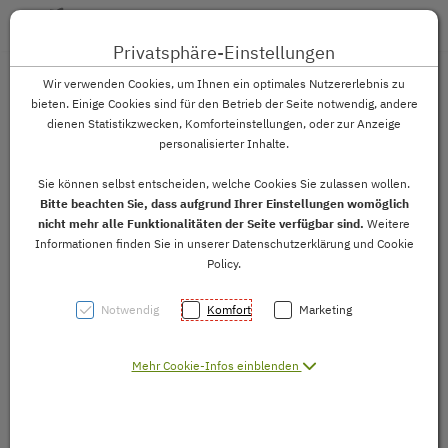
Toggle 
Privatsphäre-Einstellungen
Zum Inhalt springen [AK + 0]
Zum Hauptmenü springen [AK + 1]
Zum Footer-Menü unten (angedockt an Browserrand) springen
Zum Widget-Menü rechts springen [AK + 3]
Zu den Inhalten im Fußbereich springen [AK + 4]
Wir verwenden Cookies, um Ihnen ein optimales Nutzererlebnis zu
bieten. Einige Cookies sind für den Betrieb der Seite notwendig, andere
Bitte stimmen Sie den Cookies zu, damit Sie
dienen Statistikzwecken, Komforteinstellungen, oder zur Anzeige
personalisierter Inhalte.
das folgende Formular nutzen können.
Sie können selbst entscheiden, welche Cookies Sie zulassen wollen.
Cookie Informationen
Bitte beachten Sie, dass aufgrund Ihrer Einstellungen womöglich
ansehen/zustimmen
nicht mehr alle Funktionalitäten der Seite verfügbar sind.
Weitere
Informationen finden Sie in unserer Datenschutzerklärung und Cookie
Policy.
Notwendig
Komfort
Marketing
Mehr Cookie-Infos einblenden