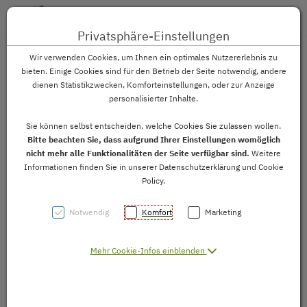
Toggle 
Privatsphäre-Einstellungen
Zum Inhalt springen [AK + 0]
Zum Hauptmenü springen [AK + 1]
Zum Footer-Menü unten (angedockt an Browserrand) springen
Zum Widget-Menü rechts springen [AK + 3]
Zu den Inhalten im Fußbereich springen [AK + 4]
Wir verwenden Cookies, um Ihnen ein optimales Nutzererlebnis zu
bieten. Einige Cookies sind für den Betrieb der Seite notwendig, andere
dienen Statistikzwecken, Komforteinstellungen, oder zur Anzeige
personalisierter Inhalte.
Sie können selbst entscheiden, welche Cookies Sie zulassen wollen.
Bitte beachten Sie, dass aufgrund Ihrer Einstellungen womöglich
Geografische Lage
nicht mehr alle Funktionalitäten der Seite verfügbar sind.
Weitere
Informationen finden Sie in unserer Datenschutzerklärung und Cookie
Policy.
Die Solar- oder Sonnenkarte zeigt, abhängig von der
geografischen Lage, die jährlich anfallende
Notwendig
Komfort
Marketing
Strahlungsenergie. Die Energiemengen werden in
kWh/m2 angegeben.
Mehr Cookie-Infos einblenden
Die Geografische Lage hat einen entscheidenden
Einfluss auf die jährliche Strahlungsmenge. In Österreich