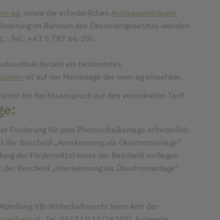
em-ag
sowie die erforderlichen
Antragsunterlagen
r Förderung im Rahmen des Ökostromgesetztes wenden
t
; . Tel.: +43 5 787 66-20).
otovoltaik derzeit ein bestimmtes
olumen
ist auf der Homepage der oem-ag einsehbar.
esteht ein Rechtsanspruch auf den verordneten Tarif.
ge:
r Förderung für jede Photovoltaikanlage erforderlich.
ist der Bescheid „Anerkennung als Ökostromanlage“
hlung der Fördermittel muss der Bescheid vorliegen.
t der Bescheid „Anerkennung als Ökostromanlage“
 Abteilung VIb Wirtschaftsrecht beim Amt der
orarlberg,at
; Tel. 05574/511/26205). Folgende