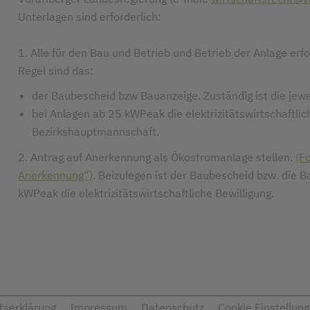
Unterlagen sind erforderlich:
1. Alle für den Bau und Betrieb und Betrieb der Anlage er
Regel sind das:
der Baubescheid bzw Bauanzeige. Zuständig ist die jew
bei Anlagen ab 25 kWPeak die elektrizitätswirtschaftlich
Bezirkshauptmannschaft.
2. Antrag auf Anerkennung als Ökostromanlage stellen.
(F
Anerkennung“)
. Beizulegen ist der Baubescheid bzw. die B
kWPeak die elektrizitätswirtschaftliche Bewilligung.
itserklärung
Impressum
Datenschutz
Cookie Einstellun