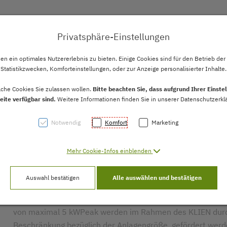
en
Wissenswertes
Förderung
Privatsphäre-Einstellungen
 [AK + 2]
n ein optimales Nutzererlebnis zu bieten. Einige Cookies sind für den Betrieb der
Statistikzwecken, Komforteinstellungen, oder zur Anzeige personalisierter Inhalte.
Die Förderung von Photovoltaikanlagen im Jahr 2012 er
lche Cookies Sie zulassen wollen.
Bitte beachten Sie, dass aufgrund Ihrer Einst
Investitionszuschüsse im Rahmen des Klima- und Energi
eite verfügbar sind.
Weitere Informationen finden Sie in unserer Datenschutzerklä
förderbaren Leistung bis max. 5 kWPeak, oder für Anl
des Ökostromgesetzes.
Notwendig
Komfort
Marketing
Unabhängig von der Förderung muss für PV Anlagen imme
Mehr Cookie-Infos einblenden
gestellt werden. Details dazu siehe am Ende dieser Seite.
Förderung im Rahmen des Klima
Auswahl bestätigen
Alle auswählen und bestätigen
Von Privatpersonen investierte und auf Wohnhäusern erric
von maximal 5 kWPeak werden im Rahmen des KLIEN durch 
Beschränkung bezüglich der Anlagengröße, gefördert wer