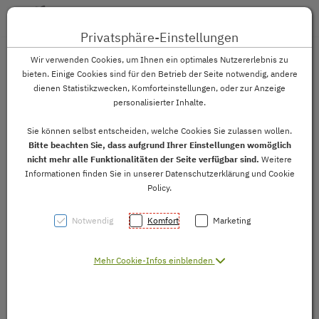
Toggle 
Privatsphäre-Einstellungen
Zum Inhalt springen [AK + 0]
Zum Hauptmenü springen [AK + 1]
Zum Footer-Menü unten (angedockt an Browserrand) springen
Zum Widget-Menü rechts springen [AK + 3]
Zu den Inhalten im Fußbereich springen [AK + 4]
Wir verwenden Cookies, um Ihnen ein optimales Nutzererlebnis zu
bieten. Einige Cookies sind für den Betrieb der Seite notwendig, andere
dienen Statistikzwecken, Komforteinstellungen, oder zur Anzeige
personalisierter Inhalte.
Sie können selbst entscheiden, welche Cookies Sie zulassen wollen.
Bitte beachten Sie, dass aufgrund Ihrer Einstellungen womöglich
nicht mehr alle Funktionalitäten der Seite verfügbar sind.
Weitere
Informationen finden Sie in unserer Datenschutzerklärung und Cookie
Policy.
Notwendig
Komfort
Marketing
Mehr Cookie-Infos einblenden